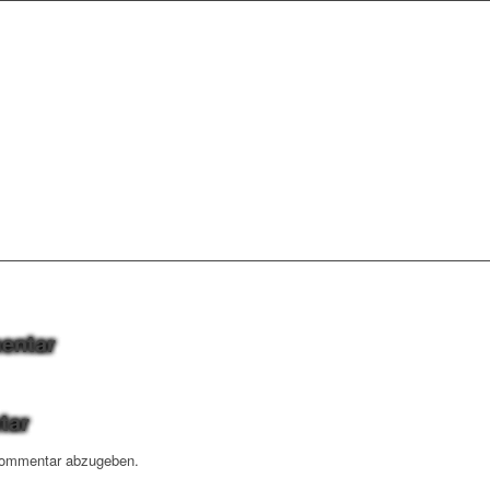
entar
tar
Kommentar abzugeben.