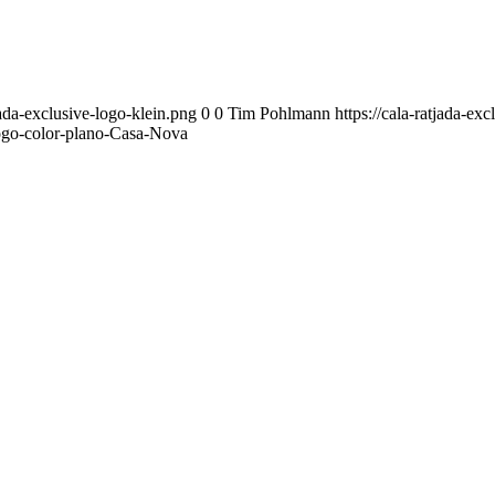
jada-exclusive-logo-klein.png
0
0
Tim Pohlmann
https://cala-ratjada-ex
go-color-plano-Casa-Nova